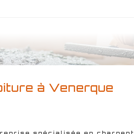
oiture à Venerque
reprise spécialisée en
charpent