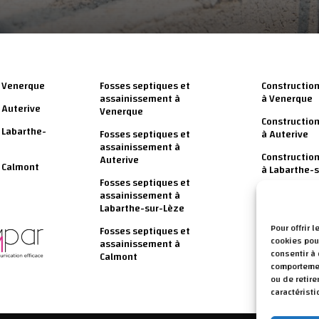
 Venerque
Fosses septiques et
Construction
assainissement à
à Venerque
 Auterive
Venerque
Construction
 Labarthe-
Fosses septiques et
à Auterive
assainissement à
Construction
Auterive
 Calmont
à Labarthe-
Fosses septiques et
Construction
assainissement à
à Calmont
Labarthe-sur-Lèze
Pour offrir 
Fosses septiques et
cookies pour
assainissement à
consentir à
Calmont
comportement
ou de retire
caractéristi