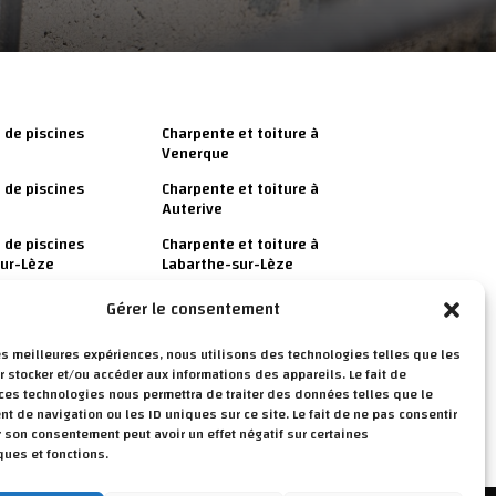
 de piscines
Charpente et toiture à
Venerque
 de piscines
Charpente et toiture à
Auterive
 de piscines
Charpente et toiture à
sur-Lèze
Labarthe-sur-Lèze
 de piscines
Charpente et toiture à
Gérer le consentement
Calmont
les meilleures expériences, nous utilisons des technologies telles que les
 stocker et/ou accéder aux informations des appareils. Le fait de
 ces technologies nous permettra de traiter des données telles que le
 de navigation ou les ID uniques sur ce site. Le fait de ne pas consentir
r son consentement peut avoir un effet négatif sur certaines
ques et fonctions.