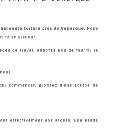
charpente toiture
prés de
Venerque
. Nous
rité en vigueur.
édés de travail adaptés afin de fournir la
ement.
Pour commencer, profitez d’une équipe de
sont effectivement nos atouts! Une étude