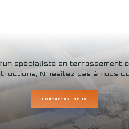
d’un spécialiste en terrassement 
tructions, N’hésitez pas à nous co
Contactez-nous