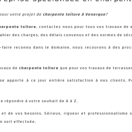
pour votre projet de
charpente toiture à
Venerque
?
harpente toiture
,
c
ontactez nous pour tous vos travaux de
cahier des charges, des délais convenus et des normes de sécu
r-faire reconnu dans le domaine, nous recourons à des proc
ravaux de
charpente toiture
que pour vos travaux de terrass
ise apporte à ce jour entière satisfaction à nos clients. 
e répondre à votre souhait de A à Z.
et de vos besoins. Sérieux, rigueur et professionnalisme 
en soit effectuée.