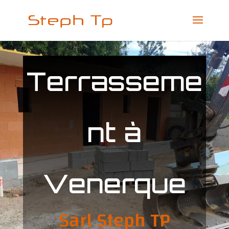
Terrasseme
nt à
Venerque
Sarl Steph TP