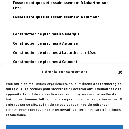
Fosses septiques et assainissement à Labarthe-sur-
Lèze
Fosses septiques et assainissement à Calmont
Construction de piscines à Venerque
Construction de piscines à Auterive
Construction de piscines à Labarthe-sur-Lèze
Construction de piscines à Calmont
Gérer le consentement
Charpente et toiture à Venerque
Pour offrir les meilleures expériences, nous utilisons des technologies
Charpente et toiture à Auterive
telles que les cookies pour stocker et/ou accéder aux informations des
appareils. Le fait de consentir à ces technologies nous permettra de
Charpente et toiture à Labarthe-sur-Lèze
traiter des données telles que le comportement de navigation ou les ID
uniques sur ce site. Le fait de ne pas consentir ou de retirer son
Charpente et toiture à Calmont
consentement peut avoir un effet négatif sur certaines caractéristiques
et fonctions.