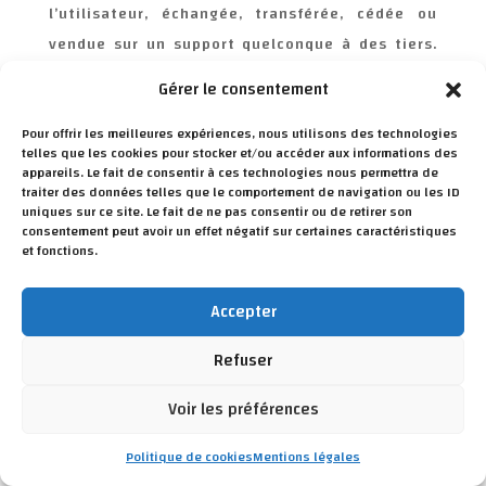
l’utilisateur, échangée, transférée, cédée ou
vendue sur un support quelconque à des tiers.
Seule l’hypothèse du rachat
Gérer le consentement
de
https://www.stephtp-terrassement-
Pour offrir les meilleures expériences, nous utilisons des technologies
venerque.fr/
et de ses droits permettrait la
telles que les cookies pour stocker et/ou accéder aux informations des
transmission des dites informations à l’éventuel
appareils. Le fait de consentir à ces technologies nous permettra de
traiter des données telles que le comportement de navigation ou les ID
acquéreur qui serait à son tour tenu de la même
uniques sur ce site. Le fait de ne pas consentir ou de retirer son
obligation de conservation et de modification
consentement peut avoir un effet négatif sur certaines caractéristiques
et fonctions.
des données vis à vis de l’utilisateur du
site
https://www.stephtp-terrassement-
Accepter
venerque.fr/
.
Sécurité
Refuser
Pour assurer la sécurité et la confidentialité des
Voir les préférences
Données Personnelles et des Données
Politique de cookies
Mentions légales
Personnelles de Santé,
https://www.stephtp-