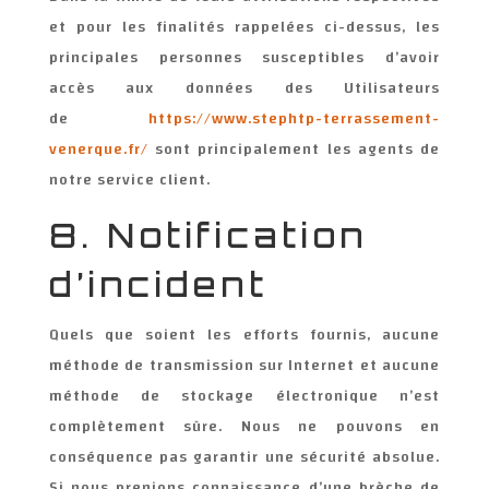
et pour les finalités rappelées ci-dessus, les
principales personnes susceptibles d’avoir
accès aux données des Utilisateurs
de
https://www.stephtp-terrassement-
venerque.fr/
sont principalement les agents de
notre service client.
8. Notification
d’incident
Quels que soient les efforts fournis, aucune
méthode de transmission sur Internet et aucune
méthode de stockage électronique n’est
complètement sûre. Nous ne pouvons en
conséquence pas garantir une sécurité absolue.
Si nous prenions connaissance d’une brèche de