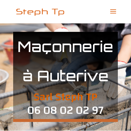
Maçonnerie
à Auterive
Sarl Steph TP
06 08 02 02 97